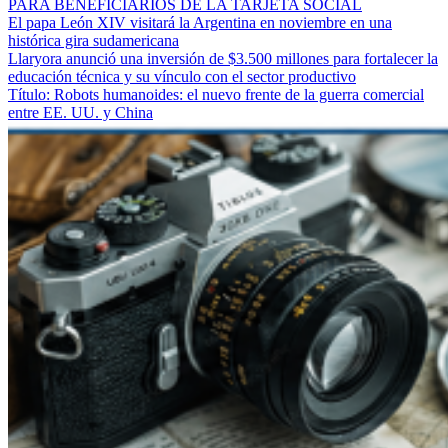
PARA BENEFICIARIOS DE LA TARJETA SOCIAL
El papa León XIV visitará la Argentina en noviembre en una
histórica gira sudamericana
Llaryora anunció una inversión de $3.500 millones para fortalecer la
educación técnica y su vínculo con el sector productivo
Título: Robots humanoides: el nuevo frente de la guerra comercial
entre EE. UU. y China