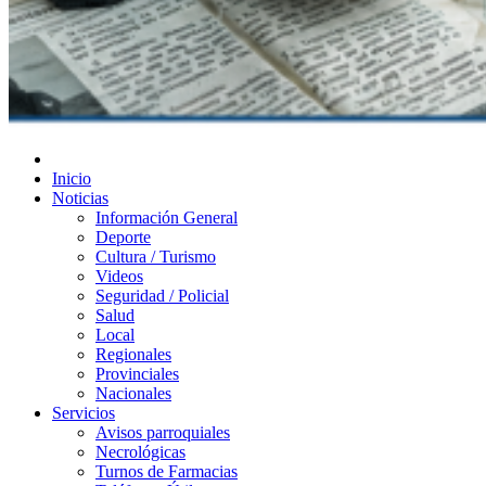
Diario de Las Varillas
Inicio
Noticias
Información General
Deporte
Cultura / Turismo
Videos
Seguridad / Policial
Salud
Local
Regionales
Provinciales
Nacionales
Servicios
Avisos parroquiales
Necrológicas
Turnos de Farmacias