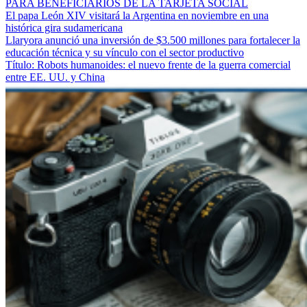
PARA BENEFICIARIOS DE LA TARJETA SOCIAL
El papa León XIV visitará la Argentina en noviembre en una
histórica gira sudamericana
Llaryora anunció una inversión de $3.500 millones para fortalecer la
educación técnica y su vínculo con el sector productivo
Título: Robots humanoides: el nuevo frente de la guerra comercial
entre EE. UU. y China