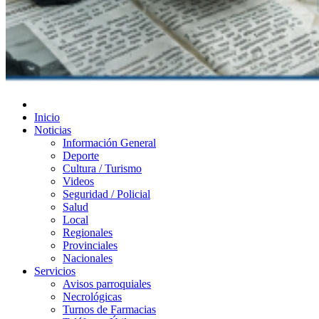
Diario de Las Varillas
Inicio
Noticias
Información General
Deporte
Cultura / Turismo
Videos
Seguridad / Policial
Salud
Local
Regionales
Provinciales
Nacionales
Servicios
Avisos parroquiales
Necrológicas
Turnos de Farmacias