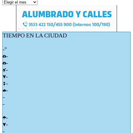
Archivos
TIEMPO EN LA CIUDAD
-º
-
-
-
-
-
-
-
-
-
-
-