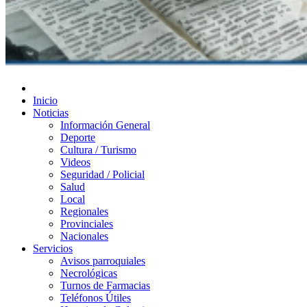
Diario de Las Varillas
Inicio
Noticias
Información General
Deporte
Cultura / Turismo
Videos
Seguridad / Policial
Salud
Local
Regionales
Provinciales
Nacionales
Servicios
Avisos parroquiales
Necrológicas
Turnos de Farmacias
Teléfonos Útiles