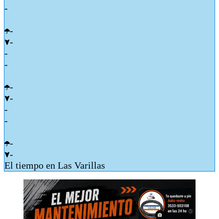
-
-
-
-
-
-
-
-
-
-
-
El tiempo en Las Varillas