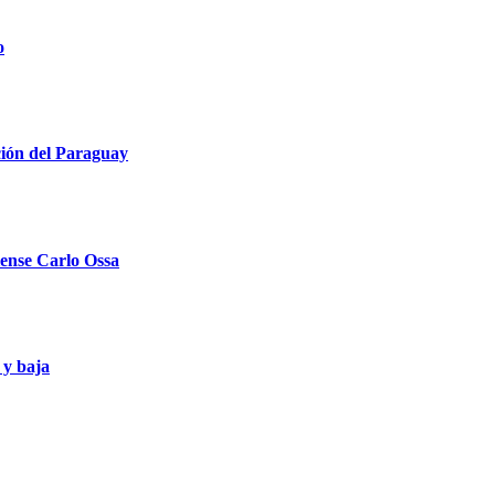
o
ción del Paraguay
llense Carlo Ossa
 y baja