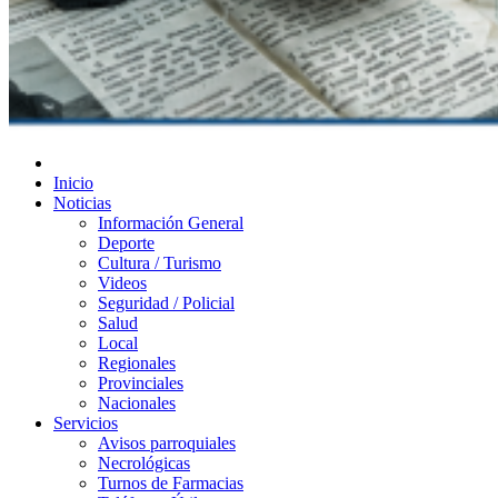
Diario de Las Varillas
Inicio
Noticias
Información General
Deporte
Cultura / Turismo
Videos
Seguridad / Policial
Salud
Local
Regionales
Provinciales
Nacionales
Servicios
Avisos parroquiales
Necrológicas
Turnos de Farmacias