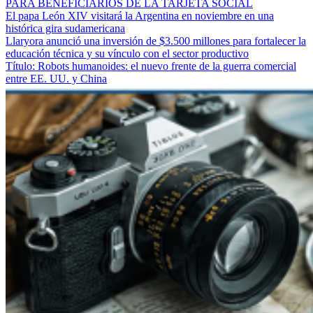
PARA BENEFICIARIOS DE LA TARJETA SOCIAL
El papa León XIV visitará la Argentina en noviembre en una
histórica gira sudamericana
Llaryora anunció una inversión de $3.500 millones para fortalecer la
educación técnica y su vínculo con el sector productivo
Título: Robots humanoides: el nuevo frente de la guerra comercial
entre EE. UU. y China