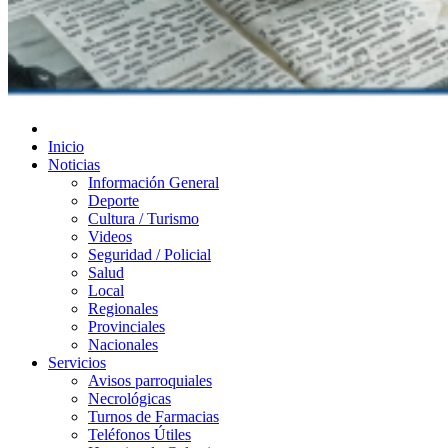
Diario de Las Varillas
Inicio
Noticias
Información General
Deporte
Cultura / Turismo
Videos
Seguridad / Policial
Salud
Local
Regionales
Provinciales
Nacionales
Servicios
Avisos parroquiales
Necrológicas
Turnos de Farmacias
Teléfonos Útiles