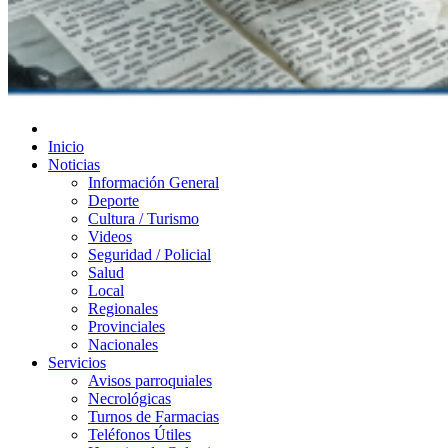
Diario de Las Varillas
Inicio
Noticias
Información General
Deporte
Cultura / Turismo
Videos
Seguridad / Policial
Salud
Local
Regionales
Provinciales
Nacionales
Servicios
Avisos parroquiales
Necrológicas
Turnos de Farmacias
Teléfonos Útiles