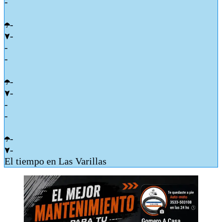
-
-
-
-
-
-
-
-
-
-
-
El tiempo en Las Varillas