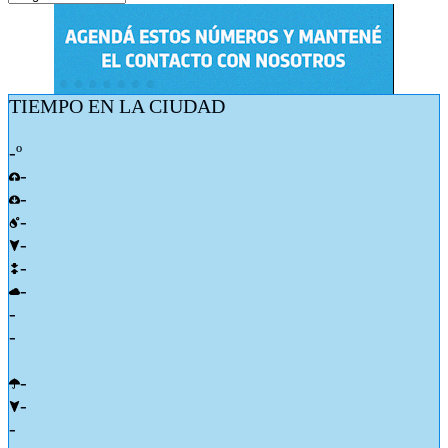
TIEMPO EN LA CIUDAD
-º
-
-
-
-
-
-
-
-
-
-
-