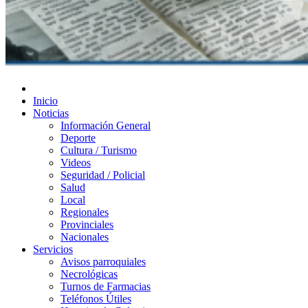
Diario de Las Varillas
Inicio
Noticias
Información General
Deporte
Cultura / Turismo
Videos
Seguridad / Policial
Salud
Local
Regionales
Provinciales
Nacionales
Servicios
Avisos parroquiales
Necrológicas
Turnos de Farmacias
Teléfonos Útiles