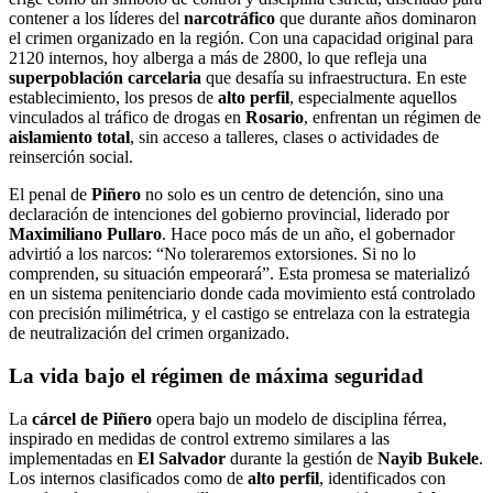
contener a los líderes del
narcotráfico
que durante años dominaron
el crimen organizado en la región. Con una capacidad original para
2120 internos, hoy alberga a más de 2800, lo que refleja una
superpoblación carcelaria
que desafía su infraestructura. En este
establecimiento, los presos de
alto perfil
, especialmente aquellos
vinculados al tráfico de drogas en
Rosario
, enfrentan un régimen de
aislamiento total
, sin acceso a talleres, clases o actividades de
reinserción social.
El penal de
Piñero
no solo es un centro de detención, sino una
declaración de intenciones del gobierno provincial, liderado por
Maximiliano Pullaro
. Hace poco más de un año, el gobernador
advirtió a los narcos: “No toleraremos extorsiones. Si no lo
comprenden, su situación empeorará”. Esta promesa se materializó
en un sistema penitenciario donde cada movimiento está controlado
con precisión milimétrica, y el castigo se entrelaza con la estrategia
de neutralización del crimen organizado.
La vida bajo el régimen de máxima seguridad
La
cárcel de Piñero
opera bajo un modelo de disciplina férrea,
inspirado en medidas de control extremo similares a las
implementadas en
El Salvador
durante la gestión de
Nayib Bukele
.
Los internos clasificados como de
alto perfil
, identificados con