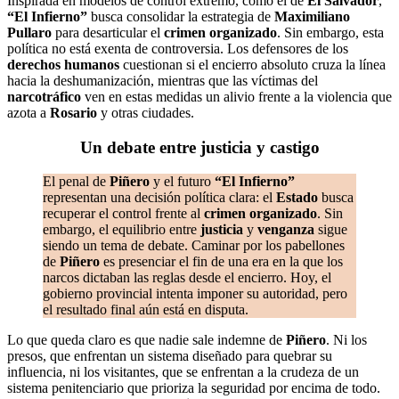
Inspirada en modelos de control extremo, como el de
El Salvador
,
“El Infierno”
busca consolidar la estrategia de
Maximiliano
Pullaro
para desarticular el
crimen organizado
. Sin embargo, esta
política no está exenta de controversia. Los defensores de los
derechos humanos
cuestionan si el encierro absoluto cruza la línea
hacia la deshumanización, mientras que las víctimas del
narcotráfico
ven en estas medidas un alivio frente a la violencia que
azota a
Rosario
y otras ciudades.
Un debate entre justicia y castigo
El penal de
Piñero
y el futuro
“El Infierno”
representan una decisión política clara: el
Estado
busca
recuperar el control frente al
crimen organizado
. Sin
embargo, el equilibrio entre
justicia
y
venganza
sigue
siendo un tema de debate. Caminar por los pabellones
de
Piñero
es presenciar el fin de una era en la que los
narcos dictaban las reglas desde el encierro. Hoy, el
gobierno provincial intenta imponer su autoridad, pero
el resultado final aún está en disputa.
Lo que queda claro es que nadie sale indemne de
Piñero
. Ni los
presos, que enfrentan un sistema diseñado para quebrar su
influencia, ni los visitantes, que se enfrentan a la crudeza de un
sistema penitenciario que prioriza la seguridad por encima de todo.