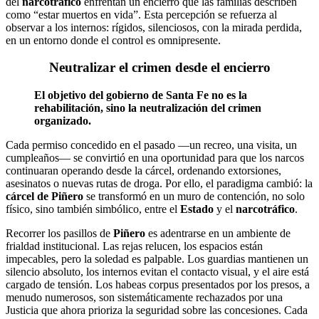
del
narcotráfico
enfrentan un encierro que las familias describen
como “estar muertos en vida”. Esta percepción se refuerza al
observar a los internos: rígidos, silenciosos, con la mirada perdida,
en un entorno donde el control es omnipresente.
Neutralizar el crimen desde el encierro
El objetivo del gobierno de Santa Fe no es la
rehabilitación, sino la neutralización del crimen
organizado.
Cada permiso concedido en el pasado —un recreo, una visita, un
cumpleaños— se convirtió en una oportunidad para que los narcos
continuaran operando desde la cárcel, ordenando extorsiones,
asesinatos o nuevas rutas de droga. Por ello, el paradigma cambió: la
cárcel de Piñero
se transformó en un muro de contención, no solo
físico, sino también simbólico, entre el
Estado
y el
narcotráfico
.
Recorrer los pasillos de
Piñero
es adentrarse en un ambiente de
frialdad institucional. Las rejas relucen, los espacios están
impecables, pero la soledad es palpable. Los guardias mantienen un
silencio absoluto, los internos evitan el contacto visual, y el aire está
cargado de tensión. Los habeas corpus presentados por los presos, a
menudo numerosos, son sistemáticamente rechazados por una
Justicia que ahora prioriza la seguridad sobre las concesiones. Cada