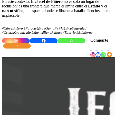
En este contexto, la
cárcel de Piñero
no es solo un lugar de
reclusión: es una frontera que marca el límite entre el
Estado
y el
narcotráfico
, un espacio donde se libra una batalla silenciosa pero
implacable.
#CárcelPiñero #Narcotráfico #SantaFe #MáximaSeguridad
#CrimenOrganizado #MaximilianoPullaro #Rosario #ElInfierno
Comparte