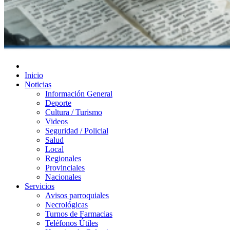
Diario de Las Varillas
Inicio
Noticias
Información General
Deporte
Cultura / Turismo
Videos
Seguridad / Policial
Salud
Local
Regionales
Provinciales
Nacionales
Servicios
Avisos parroquiales
Necrológicas
Turnos de Farmacias
Teléfonos Útiles