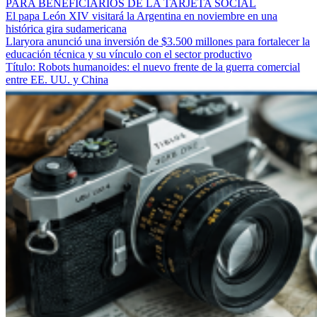
PARA BENEFICIARIOS DE LA TARJETA SOCIAL
El papa León XIV visitará la Argentina en noviembre en una
histórica gira sudamericana
Llaryora anunció una inversión de $3.500 millones para fortalecer la
educación técnica y su vínculo con el sector productivo
Título: Robots humanoides: el nuevo frente de la guerra comercial
entre EE. UU. y China