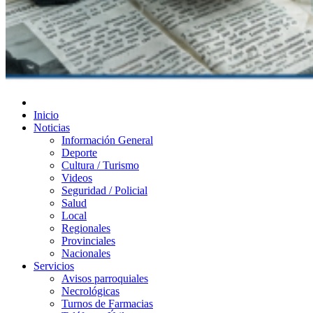
Diario de Las Varillas
Inicio
Noticias
Información General
Deporte
Cultura / Turismo
Videos
Seguridad / Policial
Salud
Local
Regionales
Provinciales
Nacionales
Servicios
Avisos parroquiales
Necrológicas
Turnos de Farmacias