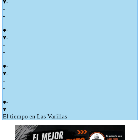
-
-
-
-
-
-
-
-
-
-
-
-
-
El tiempo en Las Varillas