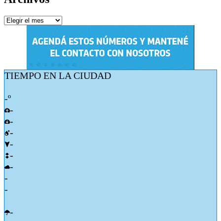
Archivos
TIEMPO EN LA CIUDAD
-º
-
-
-
-
-
-
-
-
-