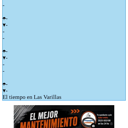
-
-
-
-
-
-
-
-
-
-
-
El tiempo en Las Varillas