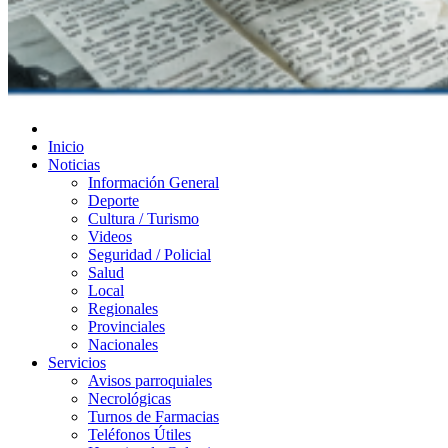
Diario de Las Varillas
Inicio
Noticias
Información General
Deporte
Cultura / Turismo
Videos
Seguridad / Policial
Salud
Local
Regionales
Provinciales
Nacionales
Servicios
Avisos parroquiales
Necrológicas
Turnos de Farmacias
Teléfonos Útiles