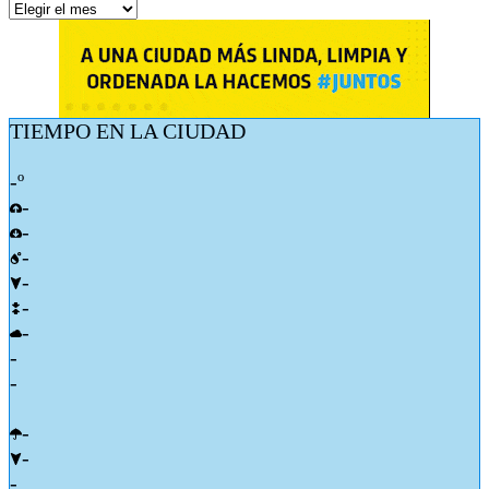
Archivos
TIEMPO EN LA CIUDAD
-º
-
-
-
-
-
-
-
-
-
-
-