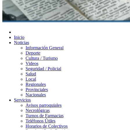
Diario de Las Varillas
Inicio
Noticias
Información General
Deporte
Cultura / Turismo
Videos
Seguridad / Policial
Salud
Local
Regionales
Provinciales
Nacionales
Servicios
Avisos parroquiales
Necrológicas
Turnos de Farmacias
Teléfonos Útiles
Horarios de Colectivos