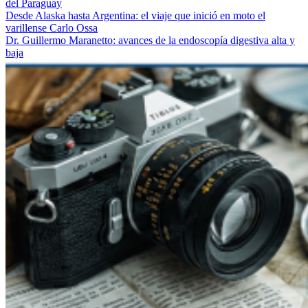
del Paraguay
Desde Alaska hasta Argentina: el viaje que inició en moto el
varillense Carlo Ossa
Dr. Guillermo Maranetto: avances de la endoscopía digestiva alta y
baja