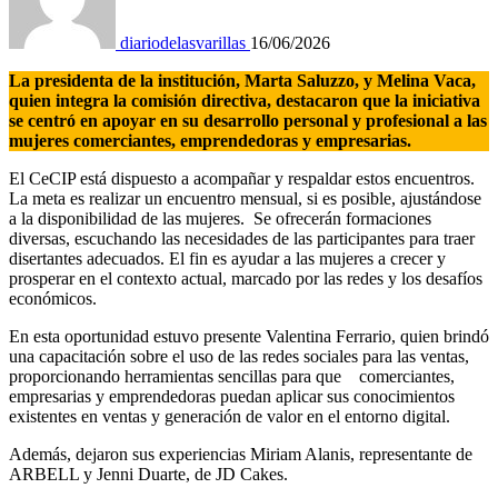
diariodelasvarillas
16/06/2026
La presidenta de la institución, Marta Saluzzo, y Melina Vaca,
quien integra la comisión directiva, destacaron que la iniciativa
se centró en apoyar en su desarrollo personal y profesional a las
mujeres comerciantes, emprendedoras y empresarias.
El CeCIP está dispuesto a acompañar y respaldar estos encuentros.
La meta es realizar un encuentro mensual, si es posible, ajustándose
a la disponibilidad de las mujeres. Se ofrecerán formaciones
diversas, escuchando las necesidades de las participantes para traer
disertantes adecuados. El fin es ayudar a las mujeres a crecer y
prosperar en el contexto actual, marcado por las redes y los desafíos
económicos.
En esta oportunidad estuvo presente Valentina Ferrario, quien brindó
una capacitación sobre el uso de las redes sociales para las ventas,
proporcionando herramientas sencillas para que comerciantes,
empresarias y emprendedoras puedan aplicar sus conocimientos
existentes en ventas y generación de valor en el entorno digital.
Además, dejaron sus experiencias Miriam Alanis, representante de
ARBELL y Jenni Duarte, de JD Cakes.