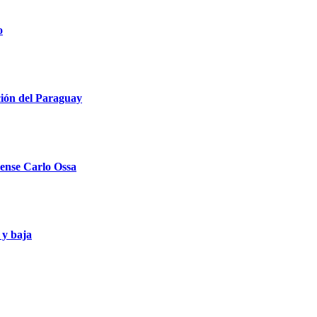
o
ción del Paraguay
llense Carlo Ossa
 y baja