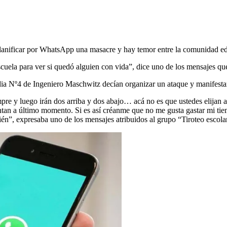
nificar por WhatsApp una masacre y hay temor entre la comunidad educ
uela para ver si quedó alguien con vida”, dice uno de los mensajes qu
edia Nº4 de Ingeniero Maschwitz decían organizar un ataque y manifesta
mpre y luego irán dos arriba y dos abajo… acá no es que ustedes elijan a
ntan a último momento. Si es así créanme que no me gusta gastar mi tiem
bién”, expresaba uno de los mensajes atribuidos al grupo “Tiroteo escola