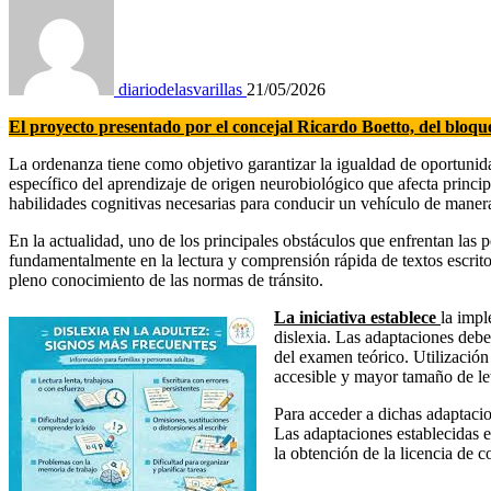
diariodelasvarillas
21/05/2026
El proyecto presentado por el concejal Ricardo Boetto, del bloqu
La ordenanza tiene como objetivo garantizar la igualdad de oportunida
específico del aprendizaje de origen neurobiológico que afecta principa
habilidades cognitivas necesarias para conducir un vehículo de maner
En la actualidad, uno de los principales obstáculos que enfrentan las p
fundamentalmente en la lectura y comprensión rápida de textos escrito
pleno conocimiento de las normas de tránsito.
La iniciativa establece
la impl
dislexia. Las adaptaciones debe
del examen teórico. Utilizació
accesible y mayor tamaño de l
Para acceder a dichas adaptacio
Las adaptaciones establecidas e
la obtención de la licencia de c