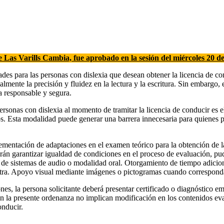
e Las Varills Cambia, fue aprobado en la sesión del miércoles 20 d
des para las personas con dislexia que desean obtener la licencia de con
lmente la precisión y fluidez en la lectura y la escritura. Sin embargo,
a responsable y segura.
ersonas con dislexia al momento de tramitar la licencia de conducir es e
s. Esta modalidad puede generar una barrera innecesaria para quienes pr
ementación de adaptaciones en el examen teórico para la obtención de l
rán garantizar igualdad de condiciones en el proceso de evaluación, pudi
n de sistemas de audio o modalidad oral. Otorgamiento de tiempo adicion
etra. Apoyo visual mediante imágenes o pictogramas cuando correspond
nes, la persona solicitante deberá presentar certificado o diagnóstico em
n la presente ordenanza no implican modificación en los contenidos eval
onducir.