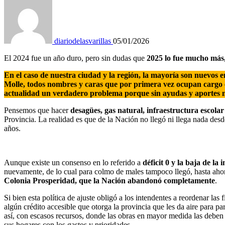
diariodelasvarillas
05/01/2026
El 2024 fue un año duro, pero sin dudas que
2025 lo fue mucho más,
En el caso de nuestra ciudad y la región, la mayoría son nuevos e
Molle, todos nombres y caras que por primera vez ocupan cargo eje
actualidad un verdadero problema porque sin ayudas y aportes nac
Pensemos que hacer
desagües, gas natural, infraestructura escolar
Provincia. La realidad es que de la Nación no llegó ni llega nada des
años.
Aunque existe un consenso en lo referido a
déficit 0 y la baja de la 
nuevamente, de lo cual para colmo de males tampoco llegó, hasta ahora
Colonia Prosperidad, que la Nación abandonó completamente
.
Si bien esta política de ajuste obligó a los intendentes a reordenar la
algún crédito accesible que otorga la provincia que les da aire para p
así, con escasos recursos, donde las obras en mayor medida las deben 
sus hogares con los gastos y prioridades.