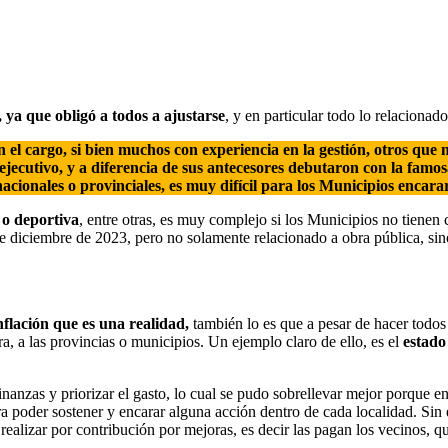
 ya que obligó a todos a ajustarse
, y en particular todo lo relaciona
n el cargo, si bien muchos con experiencia en la gestión, otros que 
cutivo, y a diferencia de sus antecesores debutaron con la famosa 
ionales o provinciales, es muy difícil para los Municipios encara
 o deportiva
, entre otras, es muy complejo si los Municipios no tienen
de diciembre de 2023, pero no solamente relacionado a obra pública, si
inflación que es una realidad,
también lo es que a pesar de hacer todos 
, a las provincias o municipios. Un ejemplo claro de ello, es el
estado
s finanzas y priorizar el gasto, lo cual se pudo sobrellevar mejor porque 
ara poder sostener y encarar alguna acción dentro de cada localidad. Si
realizar por contribución por mejoras, es decir las pagan los vecinos, 