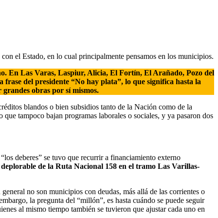
do con el Estado, en lo cual principalmente pensamos en los municipios.
no. En Las Varas, Laspiur, Alicia, El Fortín, El Arañado, Pozo del
frase del presidente “No hay plata”, lo que significa hasta la
r grandes obras por sí mismos.
 créditos blandos o bien subsidios tanto de la Nación como de la
no que tampoco bajan programas laborales o sociales, y ya pasaron dos
“los deberes” se tuvo que recurrir a financiamiento externo
 deplorable de la Ruta Nacional 158 en el tramo Las Varillas-
en general no son municipios con deudas, más allá de las corrientes o
n embargo, la pregunta del “millón”, es hasta cuándo se puede seguir
quienes al mismo tiempo también se tuvieron que ajustar cada uno en