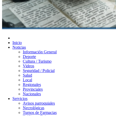
Diario de Las Varillas
Inicio
Noticias
Información General
Deporte
Cultura / Turismo
Videos
Seguridad / Policial
Salud
Local
Regionales
Provinciales
Nacionales
Servicios
Avisos parroquiales
Necrológicas
Turnos de Farmacias