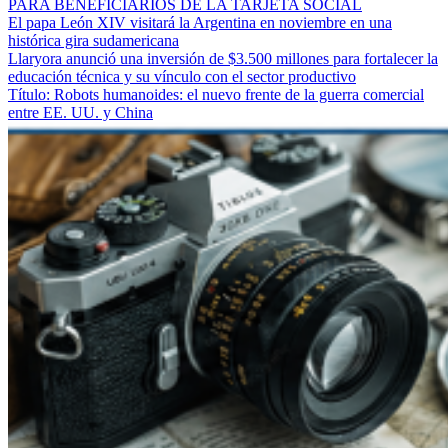
PARA BENEFICIARIOS DE LA TARJETA SOCIAL
El papa León XIV visitará la Argentina en noviembre en una
histórica gira sudamericana
Llaryora anunció una inversión de $3.500 millones para fortalecer la
educación técnica y su vínculo con el sector productivo
Título: Robots humanoides: el nuevo frente de la guerra comercial
entre EE. UU. y China