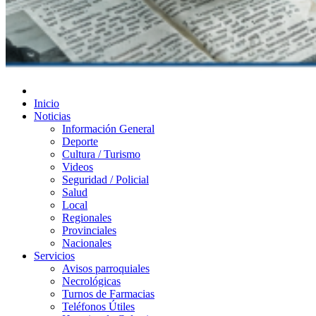
Diario de Las Varillas
Inicio
Noticias
Información General
Deporte
Cultura / Turismo
Videos
Seguridad / Policial
Salud
Local
Regionales
Provinciales
Nacionales
Servicios
Avisos parroquiales
Necrológicas
Turnos de Farmacias
Teléfonos Útiles