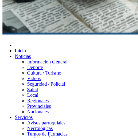
Diario de Las Varillas
Inicio
Noticias
Información General
Deporte
Cultura / Turismo
Videos
Seguridad / Policial
Salud
Local
Regionales
Provinciales
Nacionales
Servicios
Avisos parroquiales
Necrológicas
Turnos de Farmacias