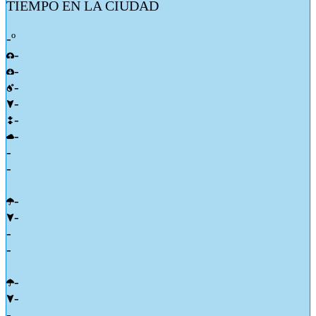
TIEMPO EN LA CIUDAD
-º
-
-
-
-
-
-
-
-
-
-
-
-
-
-
-