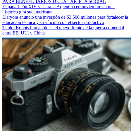
PARA BENEFICIARIOS DE LA TARJETA SOCIAL
El papa León XIV visitará la Argentina en noviembre en una
histórica gira sudamericana
Llaryora anunció una inversión de $3.500 millones para fortalecer la
educación técnica y su vínculo con el sector productivo
Título: Robots humanoides: el nuevo frente de la guerra comercial
entre EE. UU. y China